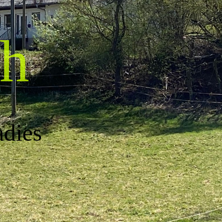
h
adies