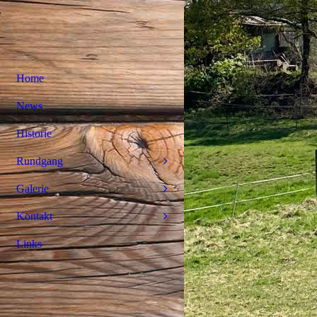
Home
News
Historie
Rundgang
Galerie
Kontakt
Links