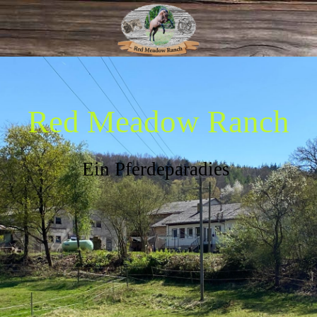
Red Meadow Ranch
Ein Pferdeparadies