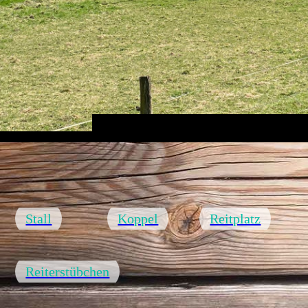
Stall
Koppel
Reitplatz
Reiterstübchen