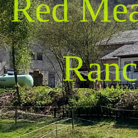
Red Me
Ranc
Ein Pferdepar