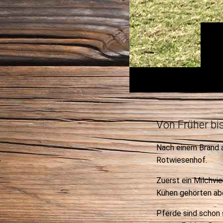
Von Früher bi
Nach einem Brand a
Rotwiesenhof.
Zuerst ein Milchvi
Kühen gehörten ab
Pferde sind schon 