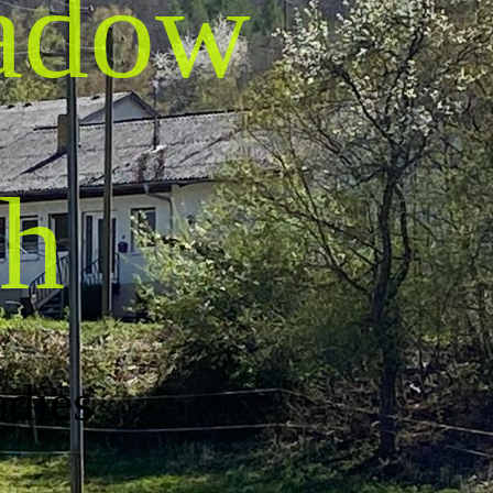
adow
h
adies