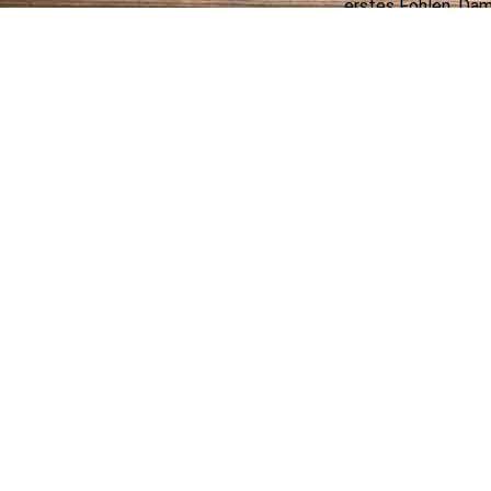
erstes Fohlen. Dam
begleitete mich bi
Rotwiesen --> Re
Zu den USA gehöre