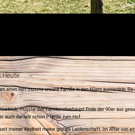
s Heute
m alten Hof musste unsere Familie in den 60ern aussiedeln. S
ehbetrieb, musste das Familienoberhaupt Ende der 90er aus gesu
er auch damals schon Pferde zum Hof.
seit meiner Kindheit meine größte Leidenschaft. Im Alter von 