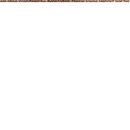
als ohne irgendwelche Kenntnisse. Dieser kleine
Hengst war bis
s dahin über die Hälfte meines Lebens. Mit ihm kam auch die Li
d Meadow.
n nunmal die American Quarter Horses. Die erste Stute ist der 