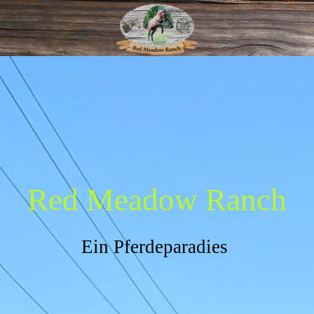
Red Meadow Ranch
Ein Pferdeparadies