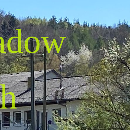
adow
h