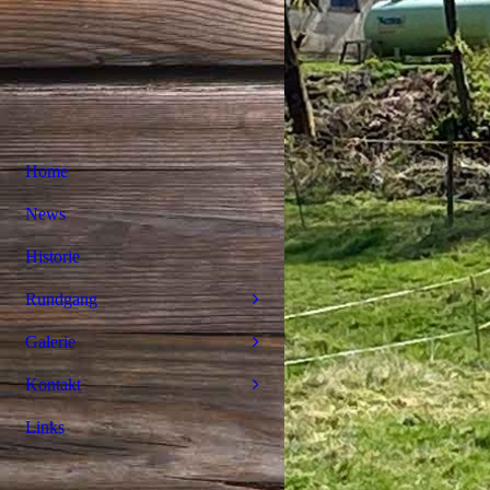
Home
News
Historie
Rundgang
Galerie
Kontakt
Links